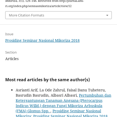
Mikoriza
,
1
(1), 129–148. Retrieved from http://journal.ami-
ri.org/index.php/semnasmikoriza/article/view/12
More Citation Formats
Issue
Prosiding Seminar Nasional Mikoriza 2018
Section
Articles
Most read articles by the same author(s)
Asrianti Arif, La Ode Zahrul, Faisal Danu Tuheteru,
Basrudin Basrudin, Albasri Albasri,
Pertumbuhan dan
Ketergantungan Tanaman Angsana (Pterocarpus
Indicus Willd.) dengan Fungi Mikoriza Arbuskula
(FMA) Glomus Spp.
,
Prosiding Seminar Nasional
Mikoriza: Prosiding Seminar Nasional Mikoriza 2018