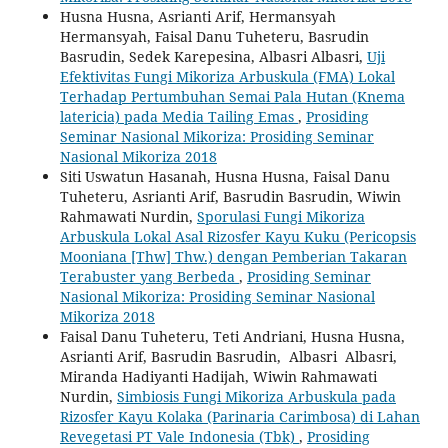
Husna Husna, Asrianti Arif, Hermansyah
Hermansyah, Faisal Danu Tuheteru, Basrudin
Basrudin, Sedek Karepesina, Albasri Albasri,
Uji
Efektivitas Fungi Mikoriza Arbuskula (FMA) Lokal
Terhadap Pertumbuhan Semai Pala Hutan (Knema
latericia) pada Media Tailing Emas
,
Prosiding
Seminar Nasional Mikoriza: Prosiding Seminar
Nasional Mikoriza 2018
Siti Uswatun Hasanah, Husna Husna, Faisal Danu
Tuheteru, Asrianti Arif, Basrudin Basrudin, Wiwin
Rahmawati Nurdin,
Sporulasi Fungi Mikoriza
Arbuskula Lokal Asal Rizosfer Kayu Kuku (Pericopsis
Mooniana [Thw] Thw.) dengan Pemberian Takaran
Terabuster yang Berbeda
,
Prosiding Seminar
Nasional Mikoriza: Prosiding Seminar Nasional
Mikoriza 2018
Faisal Danu Tuheteru, Teti Andriani, Husna Husna,
Asrianti Arif, Basrudin Basrudin, Albasri Albasri,
Miranda Hadiyanti Hadijah, Wiwin Rahmawati
Nurdin,
Simbiosis Fungi Mikoriza Arbuskula pada
Rizosfer Kayu Kolaka (Parinaria Carimbosa) di Lahan
Revegetasi PT Vale Indonesia (Tbk)
,
Prosiding