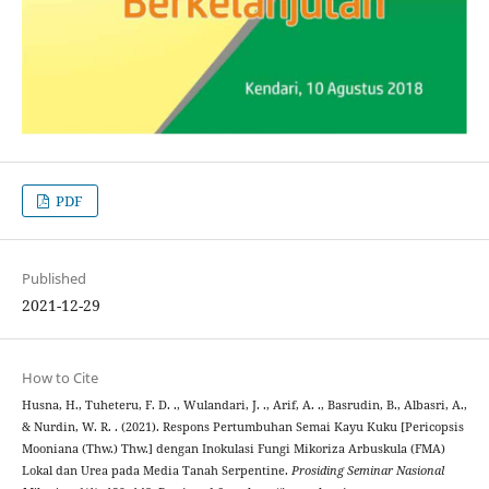
PDF
Published
2021-12-29
How to Cite
Husna, H., Tuheteru, F. D. ., Wulandari, J. ., Arif, A. ., Basrudin, B., Albasri, A.,
& Nurdin, W. R. . (2021). Respons Pertumbuhan Semai Kayu Kuku [Pericopsis
Mooniana (Thw.) Thw.] dengan Inokulasi Fungi Mikoriza Arbuskula (FMA)
Lokal dan Urea pada Media Tanah Serpentine.
Prosiding Seminar Nasional