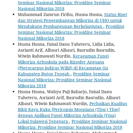
Seminar Nasional Mikoriza: Prosiding Seminar
Nasional Mikoriza 2018
Muhammad Zamrun Firihu, Husna Husna,
Status Riset
dan Strategi Pengembangan Mikoriza di UHO untuk
Mendukung Pembangunan Berkelanjutan
,
Prosiding
Seminar Nasional Mikoriza: Prosiding Seminar
Nasional Mikoriza 2018
Husna Husna, Faisal Danu Tuheteru, Lidia Lidia,
Asrianti Arif, Albasri Albasri, Basrudin Basrudin,
Wiwin Rahmawati Nurdin,
Keragaman Fungi
Mikoriza Arbuskula pada Rizosfer Angsana
(Pterocarpus indicus Willd) di Kecamatan Gu
Kabupaten Buton Tengah
,
Prosiding Seminar
Nasional Mikoriza: Prosiding Seminar Nasional
Mikoriza 2018
Husna Husna, Wahyu Puji Raharjo, Faisal Danu
Tuheteru, Asrianti Arif, Basrudin Basrudin, Albasri
Albasri, Wiwin Rahmawati Nurdin,
Perbaikan Kualitas
Bibit Kayu Kuku [Pericopsis Mooniana (Thw.) Thw]
dengan Aplikasi Fungi Mikoriza Arbuskula (Fma)
Lokal Sulawesi Tenggara
,
Prosiding Seminar Nasional
Mikoriza: Prosiding Seminar Nasional Mikoriza 2018