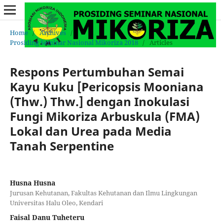
Home
/
Archives
/
Prosiding Seminar Nasional Mikoriza 2018
/
Articles
Respons Pertumbuhan Semai
Kayu Kuku [Pericopsis Mooniana
(Thw.) Thw.] dengan Inokulasi
Fungi Mikoriza Arbuskula (FMA)
Lokal dan Urea pada Media
Tanah Serpentine
Husna Husna
Jurusan Kehutanan, Fakultas Kehutanan dan Ilmu Lingkungan
Universitas Halu Oleo, Kendari
Faisal Danu Tuheteru