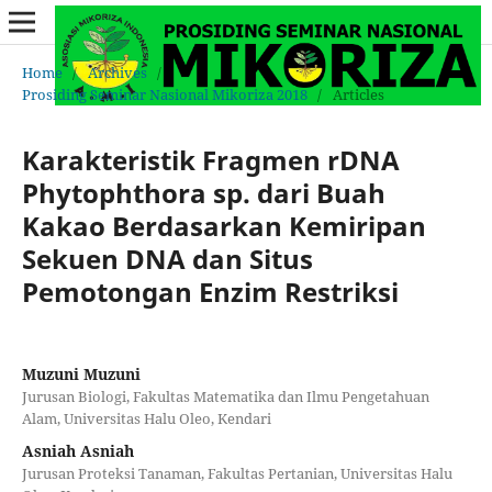
Home
/
Archives
/
Prosiding Seminar Nasional Mikoriza 2018
/
Articles
Karakteristik Fragmen rDNA
Phytophthora sp. dari Buah
Kakao Berdasarkan Kemiripan
Sekuen DNA dan Situs
Pemotongan Enzim Restriksi
Muzuni Muzuni
Jurusan Biologi, Fakultas Matematika dan Ilmu Pengetahuan
Alam, Universitas Halu Oleo, Kendari
Asniah Asniah
Jurusan Proteksi Tanaman, Fakultas Pertanian, Universitas Halu