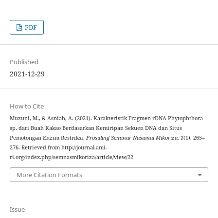
PDF
Published
2021-12-29
How to Cite
Muzuni, M., & Asniah, A. (2021). Karakteristik Fragmen rDNA Phytophthora
sp. dari Buah Kakao Berdasarkan Kemiripan Sekuen DNA dan Situs
Pemotongan Enzim Restriksi.
Prosiding Seminar Nasional Mikoriza
,
1
(1), 265–
276. Retrieved from http://journal.ami-
ri.org/index.php/semnasmikoriza/article/view/22
More Citation Formats
Issue